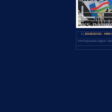
9 |
20140219 DG - HWS 
<-/->
Poprzednie zdjęcie / Nas