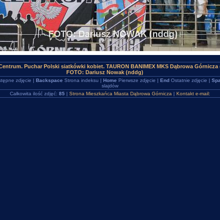
Centrum. Puchar Polski siatkówki kobiet. TAURON BANIMEX MKS Dąbrowa Górnicza (
FOTO: Dariusz Nowak (nddg)
tępne zdjęcie |
Backspace
Strona indeksu |
Home
Pierwsze zdjęcie |
End
Ostatnie zdjęcie |
Spa
slajdów
Całkowita ilość zdjęć:
85
|
Strona Mieszkańca Miasta Dąbrowa Górnicza
|
Kontakt e-mail: