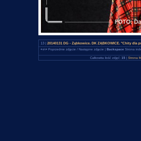
13 |
20140131 DG - Ząbkowice. DK ZĄBKOWICE. "Chity dla p
<-/->
Poprzednie zdjęcie / Następne zdjęcie |
Backspace
Strona ind
Całkowita ilość zdjęć:
15
|
Strona M