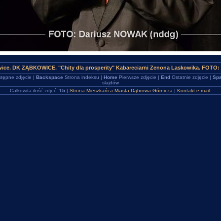
ice. DK ZĄBKOWICE. "Chity dla prosperity" Kabareciarni Zenona Laskowika. FOTO:
tępne zdjęcie |
Backspace
Strona indeksu |
Home
Pierwsze zdjęcie |
End
Ostatnie zdjęcie |
Spa
slajdów
Całkowita ilość zdjęć:
15
|
Strona Mieszkańca Miasta Dąbrowa Górnicza
|
Kontakt e-mail: