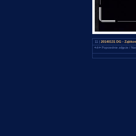
11 |
20140131 DG - Ząbkow
<-/->
Poprzednie zdjęcie / Nas