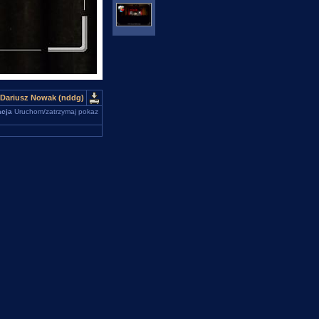
 Dariusz Nowak (nddg)
cja
Uruchom/zatrzymaj pokaz