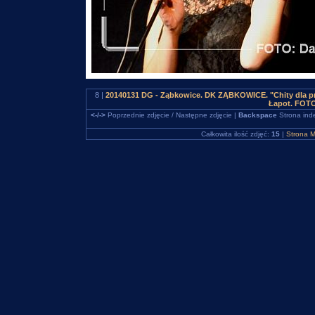
8 |
20140131 DG - Ząbkowice. DK ZĄBKOWICE. "Chity dla pr
Łapot. FOTO
<-/->
Poprzednie zdjęcie / Następne zdjęcie |
Backspace
Strona ind
Całkowita ilość zdjęć:
15
|
Strona M