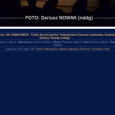
ice. DK ZĄBKOWICE. "Chity dla prosperity" Kabareciarni Zenona Laskowika. Katarz
Dariusz Nowak (nddg)
tępne zdjęcie |
Backspace
Strona indeksu |
Home
Pierwsze zdjęcie |
End
Ostatnie zdjęcie |
Spa
slajdów
Całkowita ilość zdjęć:
15
|
Strona Mieszkańca Miasta Dąbrowa Górnicza
|
Kontakt e-mail: