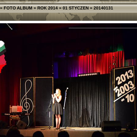
»
FOTO ALBUM
»
ROK 2014
»
01 STYCZEN
»
20140131