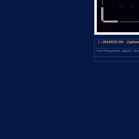
5 |
20140131 DG - Ząbkow
<-/->
Poprzednie zdjęcie / Nas