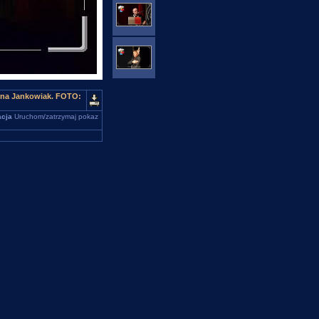
yna Jankowiak. FOTO:
cja
Uruchom/zatrzymaj pokaz