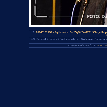
2 |
20140131 DG - Ząbkowice. DK ZĄBKOWICE. "Chity dla pr
N
<-/->
Poprzednie zdjęcie / Następne zdjęcie |
Backspace
Strona ind
Całkowita ilość zdjęć:
15
|
Strona M