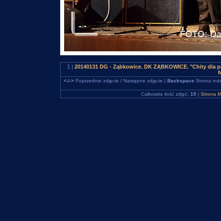
1 |
20140131 DG - Ząbkowice. DK ZĄBKOWICE. "Chity dla pr
N
<-/->
Poprzednie zdjęcie / Następne zdjęcie |
Backspace
Strona ind
Całkowita ilość zdjęć:
15
|
Strona M