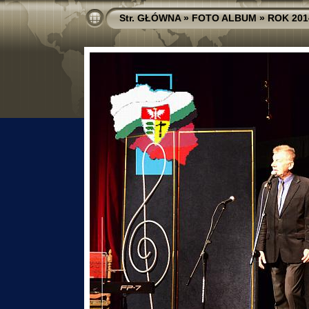
Str. GŁÓWNA
»
FOTO ALBUM
»
ROK 201