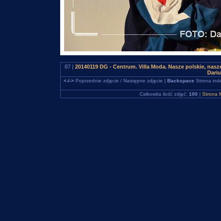
87 |
20140119 DG - Centrum. Villa Moda. Nasze polskie, na
Dari
<-/->
Poprzednie zdjęcie / Następne zdjęcie |
Backspace
Strona ind
Całkowita ilość zdjęć:
100
|
Strona 