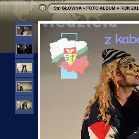
Str. GŁÓWNA
»
FOTO ALBUM
»
ROK 201