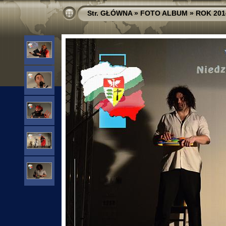
Str. GŁÓWNA
»
FOTO ALBUM
»
ROK 201