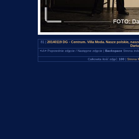
81 |
20140119 DG - Centrum. Villa Moda. Nasze polskie, na
Dari
<-/->
Poprzednie zdjęcie / Następne zdjęcie |
Backspace
Strona ind
Całkowita ilość zdjęć:
100
|
Strona 