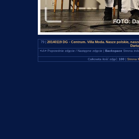
79 |
20140119 DG - Centrum. Villa Moda. Nasze polskie, na
Dari
<-/->
Poprzednie zdjęcie / Następne zdjęcie |
Backspace
Strona ind
Całkowita ilość zdjęć:
100
|
Strona 