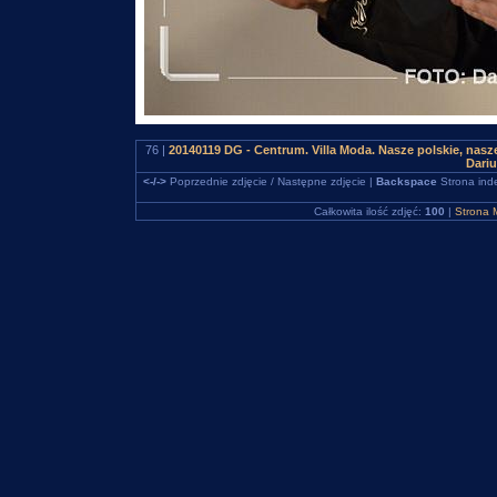
76 |
20140119 DG - Centrum. Villa Moda. Nasze polskie, na
Dari
<-/->
Poprzednie zdjęcie / Następne zdjęcie |
Backspace
Strona ind
Całkowita ilość zdjęć:
100
|
Strona 