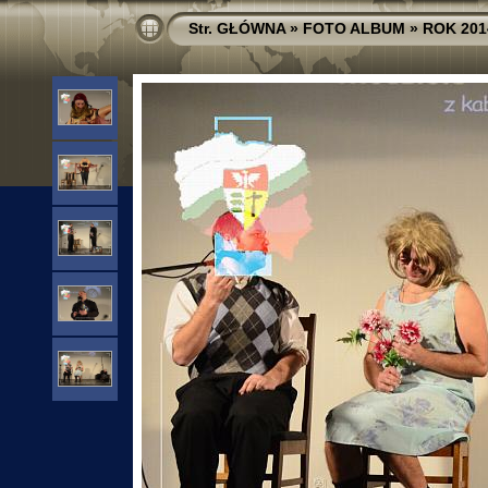
Str. GŁÓWNA
»
FOTO ALBUM
»
ROK 201