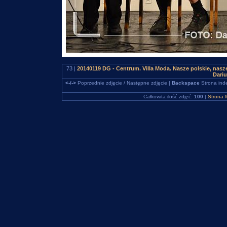
73 |
20140119 DG - Centrum. Villa Moda. Nasze polskie, na
Dari
<-/->
Poprzednie zdjęcie / Następne zdjęcie |
Backspace
Strona ind
Całkowita ilość zdjęć:
100
|
Strona 