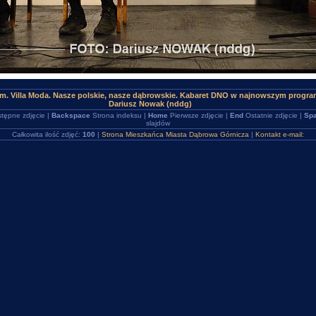
m. Villa Moda. Nasze polskie, nasze dąbrowskie. Kabaret DNO w najnowszym program
Dariusz Nowak (nddg)
tępne zdjęcie |
Backspace
Strona indeksu |
Home
Pierwsze zdjęcie |
End
Ostatnie zdjęcie |
Spa
slajdów
Całkowita ilość zdjęć:
100
|
Strona Mieszkańca Miasta Dąbrowa Górnicza
|
Kontakt e-mail: