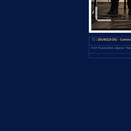
72 |
20140119 DG - Centru
<-/->
Poprzednie zdjęcie / Nas