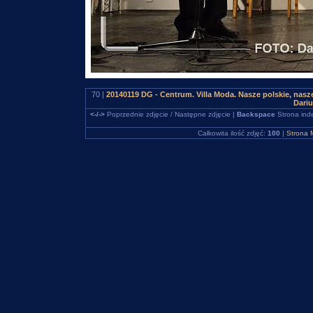
70 |
20140119 DG - Centrum. Villa Moda. Nasze polskie, na
Dari
<-/->
Poprzednie zdjęcie / Następne zdjęcie |
Backspace
Strona ind
Całkowita ilość zdjęć:
100
|
Strona 