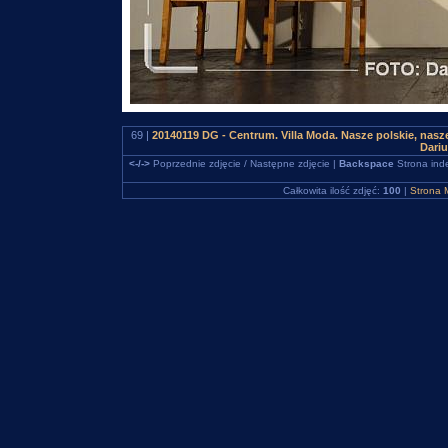
69 |
20140119 DG - Centrum. Villa Moda. Nasze polskie, na
Dari
<-/->
Poprzednie zdjęcie / Następne zdjęcie |
Backspace
Strona ind
Całkowita ilość zdjęć:
100
|
Strona 