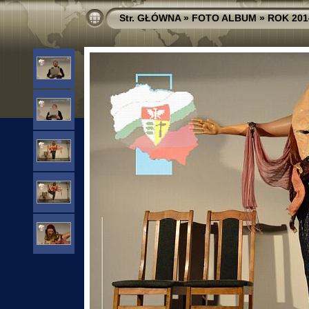
Str. GŁÓWNA
»
FOTO ALBUM
»
ROK 201