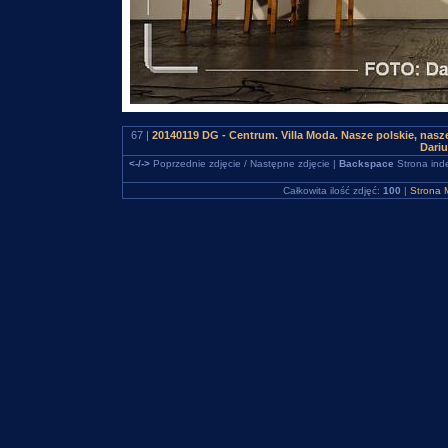
67 |
20140119 DG - Centrum. Villa Moda. Nasze polskie, na
Dari
<-/->
Poprzednie zdjęcie / Następne zdjęcie |
Backspace
Strona ind
Całkowita ilość zdjęć:
100
|
Strona 