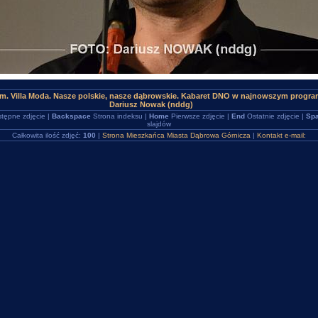
m. Villa Moda. Nasze polskie, nasze dąbrowskie. Kabaret DNO w najnowszym program
Dariusz Nowak (nddg)
tępne zdjęcie |
Backspace
Strona indeksu |
Home
Pierwsze zdjęcie |
End
Ostatnie zdjęcie |
Spa
slajdów
Całkowita ilość zdjęć:
100
|
Strona Mieszkańca Miasta Dąbrowa Górnicza
|
Kontakt e-mail: