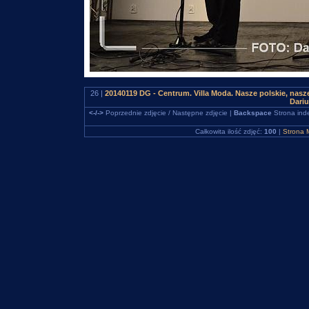
26 |
20140119 DG - Centrum. Villa Moda. Nasze polskie, na
Dari
<-/->
Poprzednie zdjęcie / Następne zdjęcie |
Backspace
Strona ind
Całkowita ilość zdjęć:
100
|
Strona 