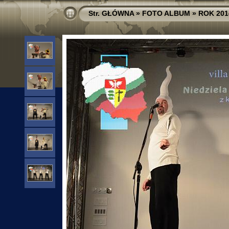
Str. GŁÓWNA
»
FOTO ALBUM
»
ROK 201