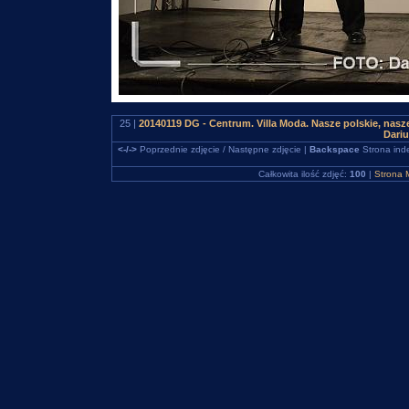
25 |
20140119 DG - Centrum. Villa Moda. Nasze polskie, na
Dari
<-/->
Poprzednie zdjęcie / Następne zdjęcie |
Backspace
Strona ind
Całkowita ilość zdjęć:
100
|
Strona 