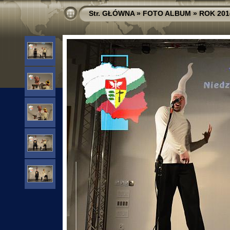
Str. GŁÓWNA
»
FOTO ALBUM
»
ROK 201