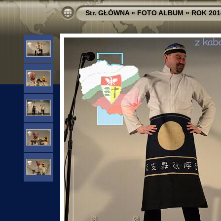
Str. GŁÓWNA
»
FOTO ALBUM
»
ROK 201