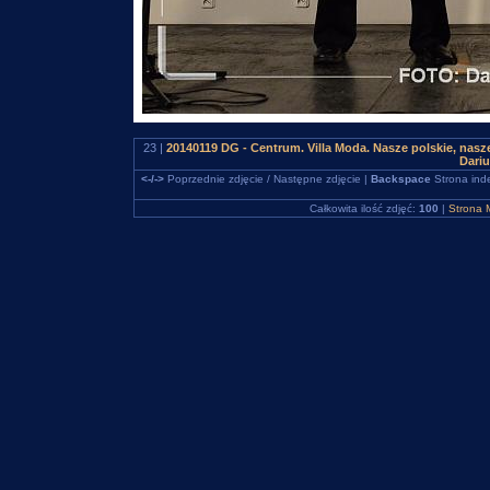
23 |
20140119 DG - Centrum. Villa Moda. Nasze polskie, na
Dari
<-/->
Poprzednie zdjęcie / Następne zdjęcie |
Backspace
Strona ind
Całkowita ilość zdjęć:
100
|
Strona 