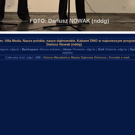
m. Villa Moda. Nasze polskie, nasze dąbrowskie. Kabaret DNO w najnowszym program
Dariusz Nowak (nddg)
tępne zdjęcie |
Backspace
Strona indeksu |
Home
Pierwsze zdjęcie |
End
Ostatnie zdjęcie |
Spa
slajdów
Całkowita ilość zdjęć:
100
|
Strona Mieszkańca Miasta Dąbrowa Górnicza
|
Kontakt e-mail: