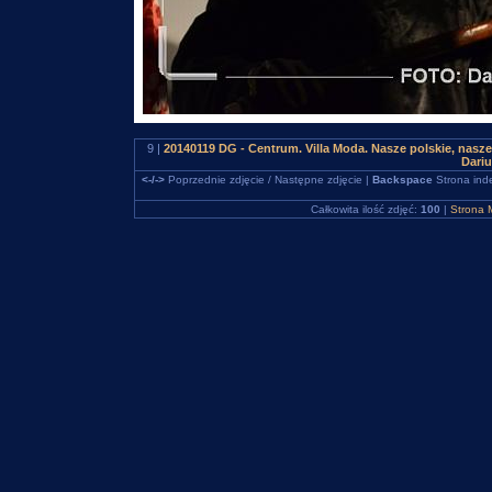
9 |
20140119 DG - Centrum. Villa Moda. Nasze polskie, nas
Dari
<-/->
Poprzednie zdjęcie / Następne zdjęcie |
Backspace
Strona ind
Całkowita ilość zdjęć:
100
|
Strona 