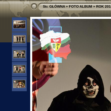
Str. GŁÓWNA
»
FOTO ALBUM
»
ROK 201