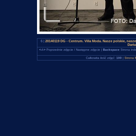
6 |
20140119 DG - Centrum. Villa Moda. Nasze polskie, nas
Dari
<-/->
Poprzednie zdjęcie / Następne zdjęcie |
Backspace
Strona ind
Całkowita ilość zdjęć:
100
|
Strona 