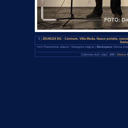
5 |
20140119 DG - Centrum. Villa Moda. Nasze polskie, nas
Dari
<-/->
Poprzednie zdjęcie / Następne zdjęcie |
Backspace
Strona ind
Całkowita ilość zdjęć:
100
|
Strona 