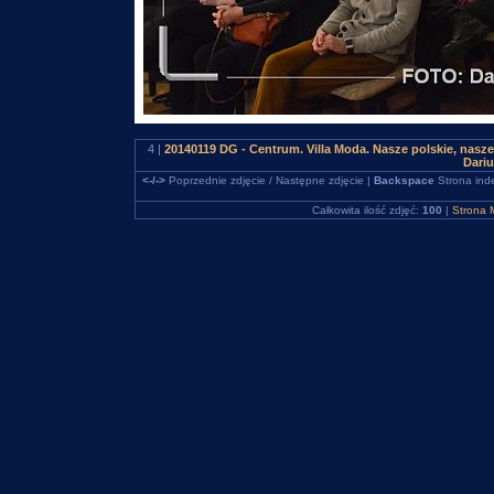
4 |
20140119 DG - Centrum. Villa Moda. Nasze polskie, nas
Dari
<-/->
Poprzednie zdjęcie / Następne zdjęcie |
Backspace
Strona ind
Całkowita ilość zdjęć:
100
|
Strona 