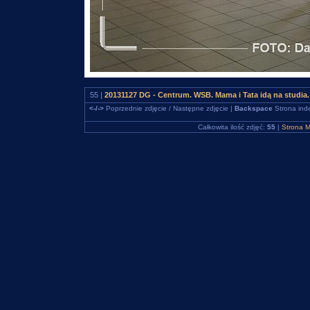
55 |
20131127 DG - Centrum. WSB. Mama i Tata idą na studia
<-/->
Poprzednie zdjęcie / Następne zdjęcie |
Backspace
Strona ind
Całkowita ilość zdjęć:
55
|
Strona M