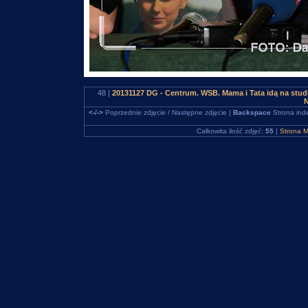
48 |
20131127 DG - Centrum. WSB. Mama i Tata idą na stud
N
<-/->
Poprzednie zdjęcie / Następne zdjęcie |
Backspace
Strona ind
Całkowita ilość zdjęć:
55
|
Strona M