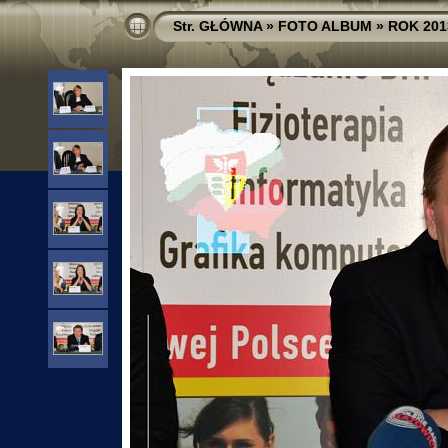
Str. GŁÓWNA
»
FOTO ALBUM
»
ROK 201