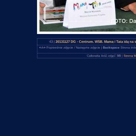
43 |
20131127 DG - Centrum. WSB. Mama i Tata idą na 
<-/->
Poprzednie zdjęcie / Następne zdjęcie |
Backspace
Strona ind
Całkowita ilość zdjęć:
55
|
Strona M