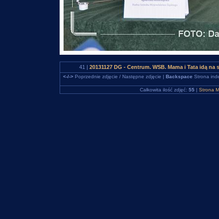
41 |
20131127 DG - Centrum. WSB. Mama i Tata idą na 
<-/->
Poprzednie zdjęcie / Następne zdjęcie |
Backspace
Strona ind
Całkowita ilość zdjęć:
55
|
Strona M