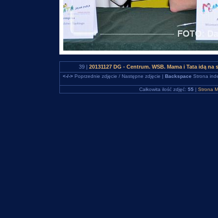
39 |
20131127 DG - Centrum. WSB. Mama i Tata idą na 
<-/->
Poprzednie zdjęcie / Następne zdjęcie |
Backspace
Strona ind
Całkowita ilość zdjęć:
55
|
Strona M