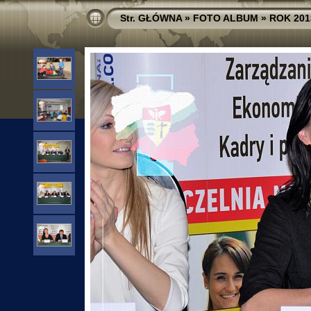
Str. GŁÓWNA
»
FOTO ALBUM
»
ROK 201