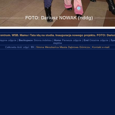
Centrum. WSB. Mama i Tata idą na studia. Inauguracja nowego projektu. FOTO: Dari
tępne zdjęcie |
Backspace
Strona indeksu |
Home
Pierwsze zdjęcie |
End
Ostatnie zdjęcie |
Spa
slajdów
Całkowita ilość zdjęć:
55
|
Strona Mieszkańca Miasta Dąbrowa Górnicza
|
Kontakt e-mail: