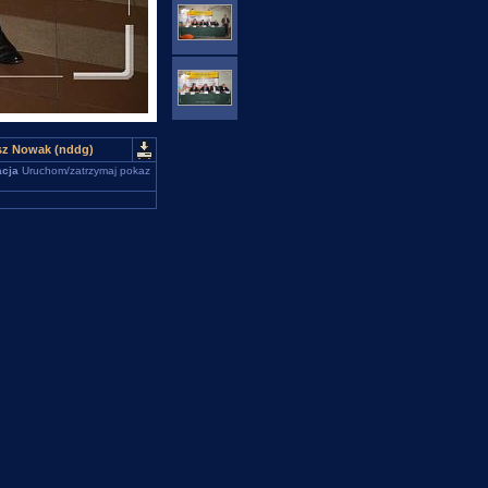
usz Nowak (nddg)
cja
Uruchom/zatrzymaj pokaz