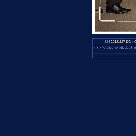
32 |
20131127 DG - 
<-/->
Poprzednie zdjęcie / Nas