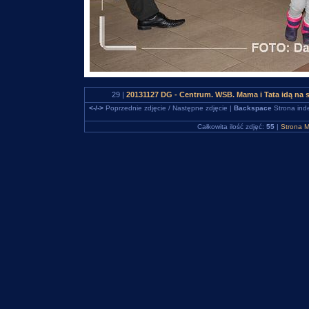
29 |
20131127 DG - Centrum. WSB. Mama i Tata idą na 
<-/->
Poprzednie zdjęcie / Następne zdjęcie |
Backspace
Strona ind
Całkowita ilość zdjęć:
55
|
Strona M