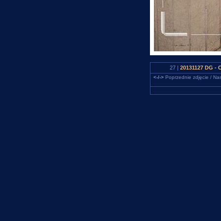
27 |
20131127 DG - 
<-/->
Poprzednie zdjęcie / Nas