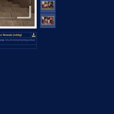
usz Nowak (nddg)
cja
Uruchom/zatrzymaj pokaz