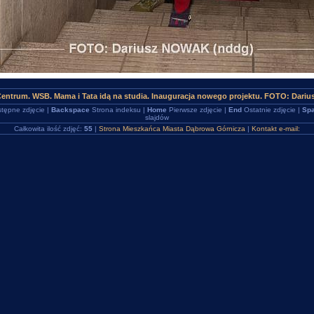
Centrum. WSB. Mama i Tata idą na studia. Inauguracja nowego projektu. FOTO: Dari
tępne zdjęcie |
Backspace
Strona indeksu |
Home
Pierwsze zdjęcie |
End
Ostatnie zdjęcie |
Spa
slajdów
Całkowita ilość zdjęć:
55
|
Strona Mieszkańca Miasta Dąbrowa Górnicza
|
Kontakt e-mail: