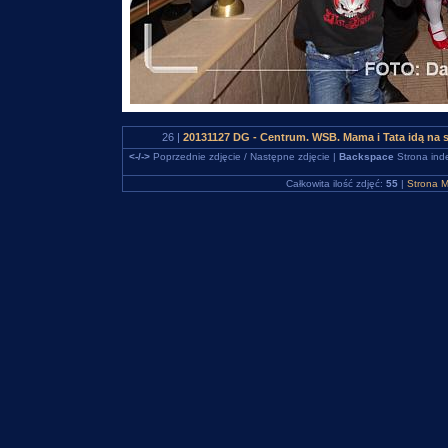
26 |
20131127 DG - Centrum. WSB. Mama i Tata idą na 
<-/->
Poprzednie zdjęcie / Następne zdjęcie |
Backspace
Strona ind
Całkowita ilość zdjęć:
55
|
Strona M