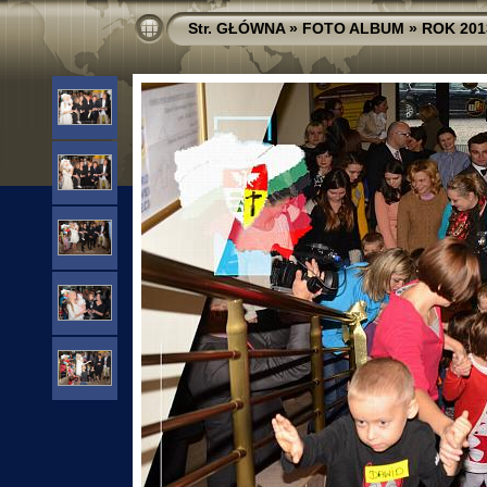
Str. GŁÓWNA
»
FOTO ALBUM
»
ROK 201