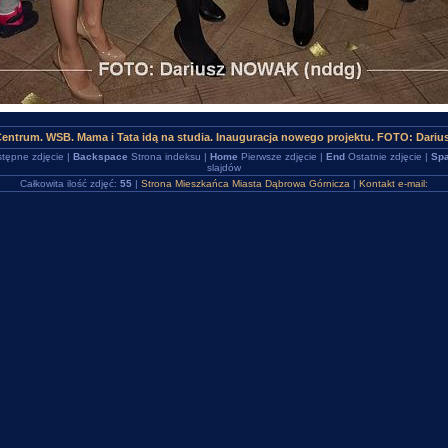
Centrum. WSB. Mama i Tata idą na studia. Inauguracja nowego projektu. FOTO: Dari
tępne zdjęcie |
Backspace
Strona indeksu |
Home
Pierwsze zdjęcie |
End
Ostatnie zdjęcie |
Spa
slajdów
Całkowita ilość zdjęć:
55
|
Strona Mieszkańca Miasta Dąbrowa Górnicza
|
Kontakt e-mail: