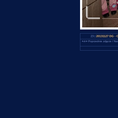
23 |
20131127 DG - 
<-/->
Poprzednie zdjęcie / Nas