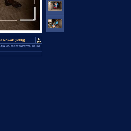
usz Nowak (nddg)
cja
Uruchom/zatrzymaj pokaz