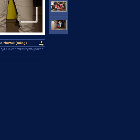
usz Nowak (nddg)
cja
Uruchom/zatrzymaj pokaz