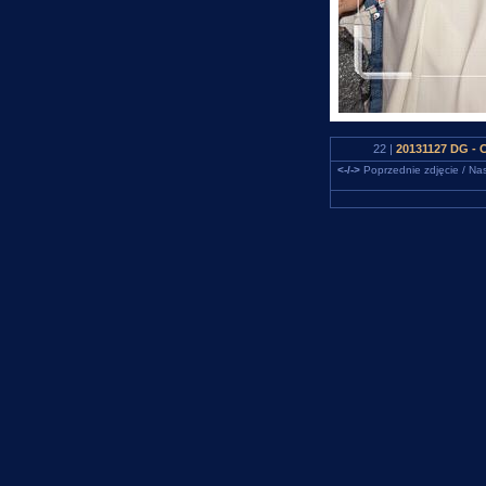
22 |
20131127 DG - 
<-/->
Poprzednie zdjęcie / Nas