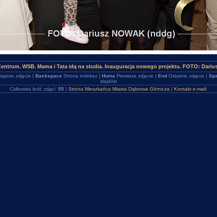
Centrum. WSB. Mama i Tata idą na studia. Inauguracja nowego projektu. FOTO: Dari
tępne zdjęcie |
Backspace
Strona indeksu |
Home
Pierwsze zdjęcie |
End
Ostatnie zdjęcie |
Spa
slajdów
Całkowita ilość zdjęć:
55
|
Strona Mieszkańca Miasta Dąbrowa Górnicza
|
Kontakt e-mail: