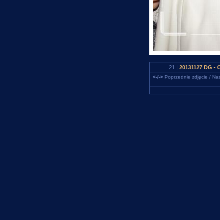
21 |
20131127 DG - 
<-/->
Poprzednie zdjęcie / Nas