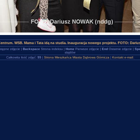
Centrum. WSB. Mama i Tata idą na studia. Inauguracja nowego projektu. FOTO: Dari
tępne zdjęcie |
Backspace
Strona indeksu |
Home
Pierwsze zdjęcie |
End
Ostatnie zdjęcie |
Spa
slajdów
Całkowita ilość zdjęć:
55
|
Strona Mieszkańca Miasta Dąbrowa Górnicza
|
Kontakt e-mail: