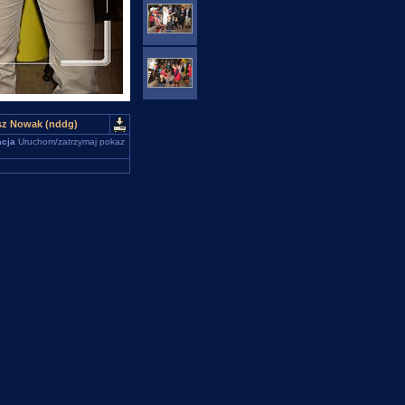
usz Nowak (nddg)
cja
Uruchom/zatrzymaj pokaz