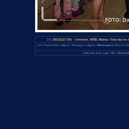
19 |
20131127 DG - Centrum. WSB. Mama i Tata idą na 
<-/->
Poprzednie zdjęcie / Następne zdjęcie |
Backspace
Strona ind
Całkowita ilość zdjęć:
55
|
Strona M