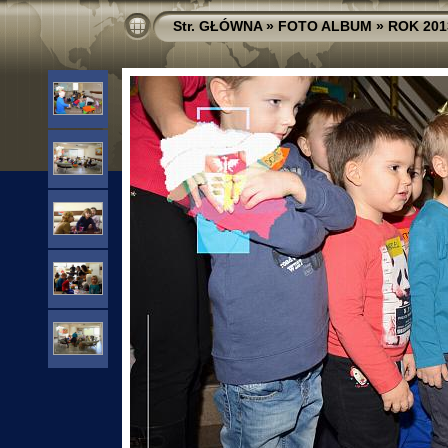
Str. GŁÓWNA
»
FOTO ALBUM
»
ROK 201