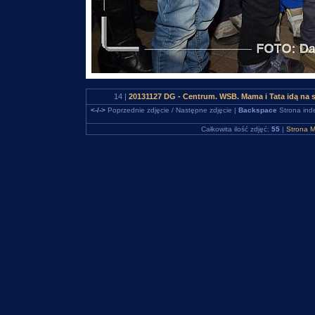
14 |
20131127 DG - Centrum. WSB. Mama i Tata idą na 
<-/->
Poprzednie zdjęcie / Następne zdjęcie |
Backspace
Strona ind
Całkowita ilość zdjęć:
55
|
Strona M