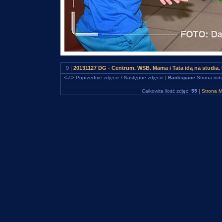
9 |
20131127 DG - Centrum. WSB. Mama i Tata idą na studia
<-/->
Poprzednie zdjęcie / Następne zdjęcie |
Backspace
Strona ind
Całkowita ilość zdjęć:
55
|
Strona M