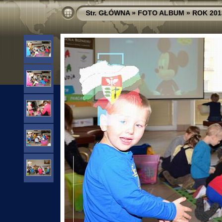
Str. GŁÓWNA
»
FOTO ALBUM
»
ROK 201