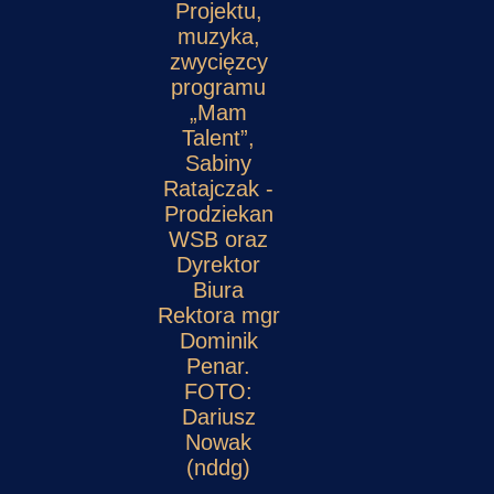
Projektu,
muzyka,
zwycięzcy
programu
„Mam
Talent”,
Sabiny
Ratajczak -
Prodziekan
WSB oraz
Dyrektor
Biura
Rektora mgr
Dominik
Penar.
FOTO:
Dariusz
Nowak
(nddg)