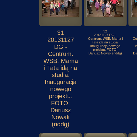
31
32
20131127 DG -
20131127
Centrum. WSB. Mama i
Ce
Tata idą na studia.
DG -
Inauguracja nowego
I
projektu. FOTO:
Centrum.
Dariusz Nowak (nddg)
Da
WSB. Mama
i Tata idą na
studia.
Inauguracja
nowego
projektu.
FOTO:
Dariusz
Nowak
(nddg)