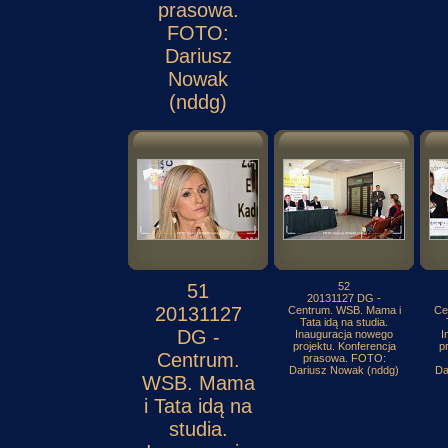
prasowa.
FOTO:
Dariusz
Nowak
(nddg)
51
52
20131127 DG -
20131127
Centrum. WSB. Mama i
Ce
Tata idą na studia.
DG -
Inauguracja nowego
I
projektu. Konferencja
p
Centrum.
prasowa. FOTO:
Dariusz Nowak (nddg)
Da
WSB. Mama
i Tata idą na
studia.