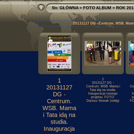
Str. GŁÓWNA
»
FOTO ALBUM
»
ROK 201
20131127 DG - Centrum. WSB. Mama i
1
2
20131127 DG -
20131127
Centrum. WSB. Mama i
Ce
Tata idą na studia.
DG -
Inauguracja nowego
I
projektu. FOTO:
p
Centrum.
Dariusz Nowak (nddg)
FO
WSB. Mama
i Tata idą na
studia.
Inauguracja