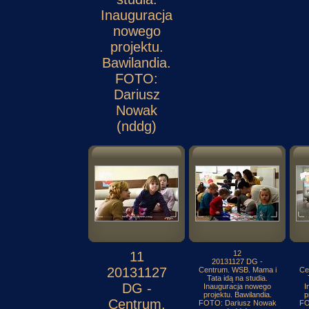
Inauguracja
nowego
projektu.
Bawilandia.
FOTO:
Dariusz
Nowak
(nddg)
11
12
20131127 DG -
20131127
Centrum. WSB. Mama i
Ce
Tata idą na studia.
DG -
Inauguracja nowego
I
projektu. Bawilandia.
p
Centrum.
FOTO: Dariusz Nowak
FO