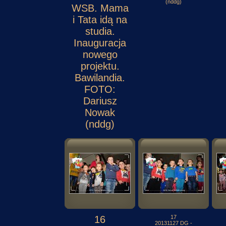
(nddg)
WSB. Mama
i Tata idą na
studia.
Inauguracja
nowego
projektu.
Bawilandia.
FOTO:
Dariusz
Nowak
(nddg)
16
17
20131127 DG -