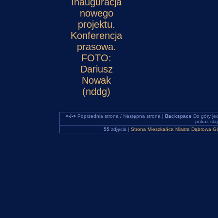
Inauguracja
nowego
projektu.
Konferencja
prasowa.
FOTO:
Dariusz
Nowak
(nddg)
<-/->
Poprzednia strona / Następna strona |
Backspace
Do góry je
pokaz sla
55
zdjęcia |
Strona Mieszkańca Miasta Dąbrowa Gó