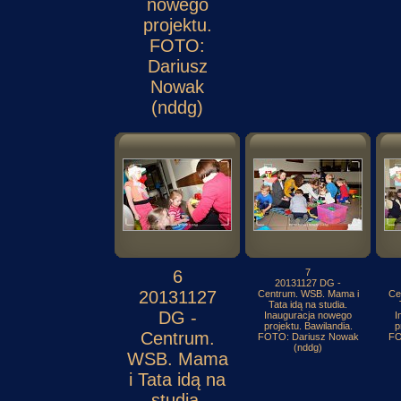
nowego
projektu.
FOTO:
Dariusz
Nowak
(nddg)
6
7
20131127 DG -
20131127
Centrum. WSB. Mama i
Ce
Tata idą na studia.
DG -
Inauguracja nowego
I
projektu. Bawilandia.
p
Centrum.
FOTO: Dariusz Nowak
FO
(nddg)
WSB. Mama
i Tata idą na
studia.