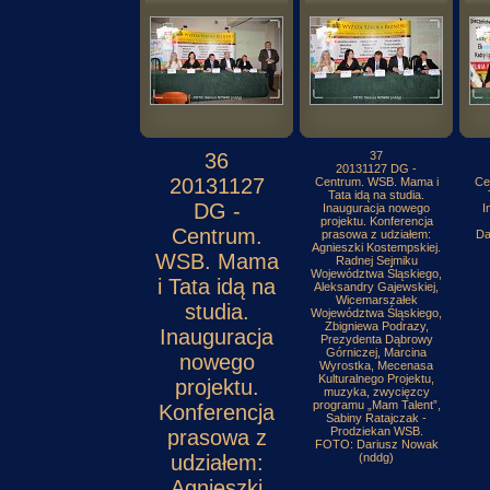
36
37
20131127 DG -
20131127
Centrum. WSB. Mama i
Ce
Tata idą na studia.
DG -
Inauguracja nowego
I
projektu. Konferencja
Centrum.
prasowa z udziałem:
Da
Agnieszki Kostempskiej.
WSB. Mama
Radnej Sejmiku
Województwa Śląskiego,
i Tata idą na
Aleksandry Gajewskiej,
Wicemarszałek
studia.
Województwa Śląskiego,
Zbigniewa Podrazy,
Inauguracja
Prezydenta Dąbrowy
Górniczej, Marcina
nowego
Wyrostka, Mecenasa
Kulturalnego Projektu,
projektu.
muzyka, zwycięzcy
programu „Mam Talent”,
Konferencja
Sabiny Ratajczak -
Prodziekan WSB.
prasowa z
FOTO: Dariusz Nowak
udziałem:
(nddg)
Agnieszki