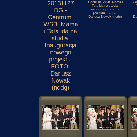
20131127
Centrum. WSB. Mama i
Ce
Tata idą na studia.
DG -
Inauguracja nowego
I
projektu. FOTO:
Centrum.
Dariusz Nowak (nddg)
Da
WSB. Mama
i Tata idą na
studia.
Inauguracja
nowego
projektu.
FOTO:
Dariusz
Nowak
(nddg)