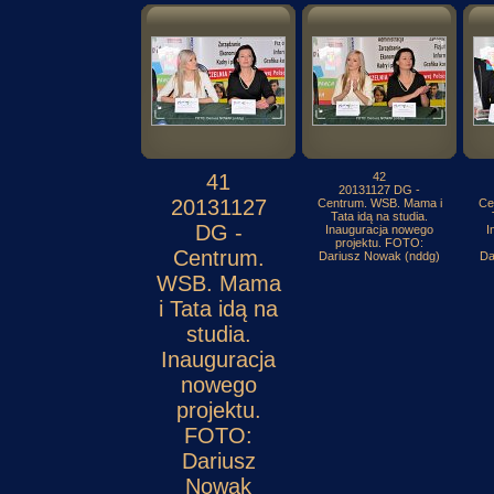
41
42
20131127 DG -
20131127
Centrum. WSB. Mama i
Ce
Tata idą na studia.
DG -
Inauguracja nowego
I
projektu. FOTO:
Centrum.
Dariusz Nowak (nddg)
Da
WSB. Mama
i Tata idą na
studia.
Inauguracja
nowego
projektu.
FOTO:
Dariusz
Nowak