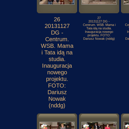
26
27
20131127 DG -
20131127
Centrum. WSB. Mama i
Ce
Tata idą na studia.
DG -
Inauguracja nowego
I
projektu. FOTO:
Centrum.
Dariusz Nowak (nddg)
Da
WSB. Mama
i Tata idą na
studia.
Inauguracja
nowego
projektu.
FOTO:
Dariusz
Nowak
(nddg)