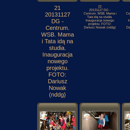
21
22
20131127 DG -
20131127
Centrum. WSB. Mama i
Ce
Tata idą na studia.
DG -
Inauguracja nowego
I
projektu. FOTO:
Centrum.
Dariusz Nowak (nddg)
Da
WSB. Mama
i Tata idą na
studia.
Inauguracja
nowego
projektu.
FOTO:
Dariusz
Nowak
(nddg)