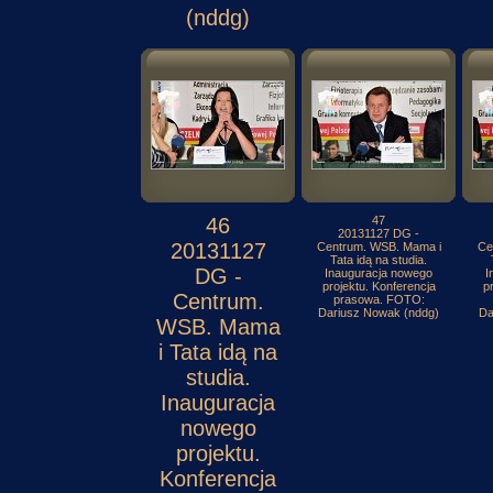
(nddg)
46
47
20131127 DG -
20131127
Centrum. WSB. Mama i
Ce
Tata idą na studia.
DG -
Inauguracja nowego
I
projektu. Konferencja
p
Centrum.
prasowa. FOTO:
Dariusz Nowak (nddg)
Da
WSB. Mama
i Tata idą na
studia.
Inauguracja
nowego
projektu.
Konferencja