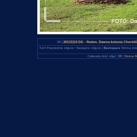
34 |
20131119 DG - Reden. Dawna kolonia Chechłó
<-/->
Poprzednie zdjęcie / Następne zdjęcie |
Backspace
Strona ind
Całkowita ilość zdjęć:
35
|
Strona M