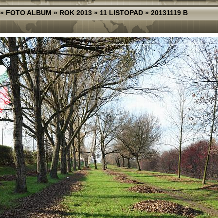
»
FOTO ALBUM
»
ROK 2013
»
11 LISTOPAD
»
20131119 B