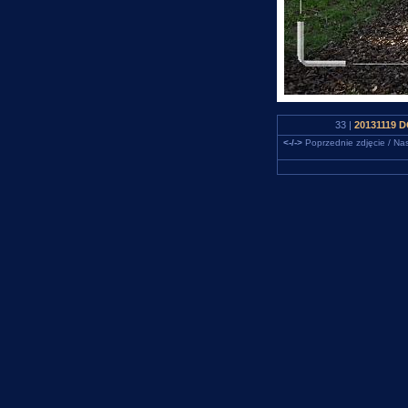
33 |
20131119 D
<-/->
Poprzednie zdjęcie / Nas