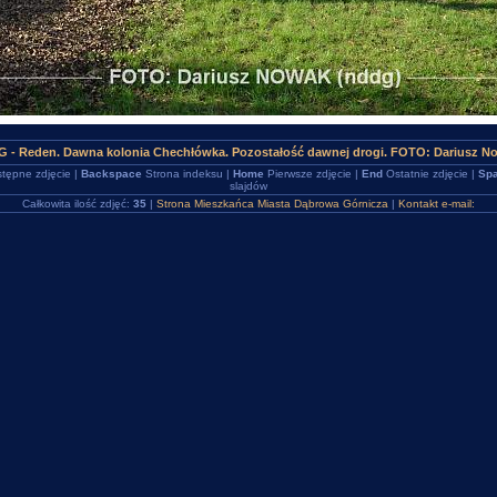
G - Reden. Dawna kolonia Chechłówka. Pozostałość dawnej drogi. FOTO: Dariusz N
tępne zdjęcie |
Backspace
Strona indeksu |
Home
Pierwsze zdjęcie |
End
Ostatnie zdjęcie |
Spa
slajdów
Całkowita ilość zdjęć:
35
|
Strona Mieszkańca Miasta Dąbrowa Górnicza
|
Kontakt e-mail: