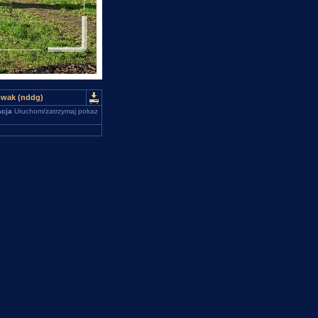
owak (nddg)
cja
Uruchom/zatrzymaj pokaz