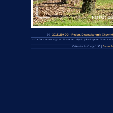
30 |
20131119 DG - Reden. Dawna kolonia Chechłó
<-/->
Poprzednie zdjęcie / Następne zdjęcie |
Backspace
Strona ind
Całkowita ilość zdjęć:
35
|
Strona M