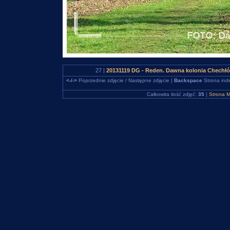
27 |
20131119 DG - Reden. Dawna kolonia Chechłó
<-/->
Poprzednie zdjęcie / Następne zdjęcie |
Backspace
Strona ind
Całkowita ilość zdjęć:
35
|
Strona M