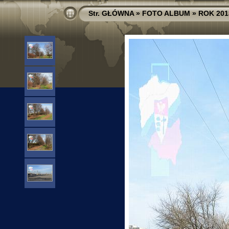
Str. GŁÓWNA
»
FOTO ALBUM
»
ROK 201