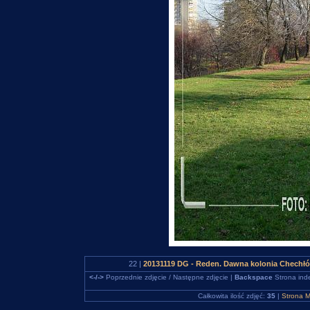
22 |
20131119 DG - Reden. Dawna kolonia Chechłó
<-/->
Poprzednie zdjęcie / Następne zdjęcie |
Backspace
Strona ind
Całkowita ilość zdjęć:
35
|
Strona M