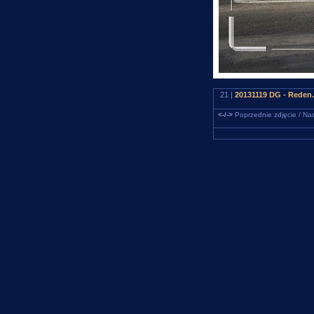
21 |
20131119 DG - Reden.
<-/->
Poprzednie zdjęcie / Nas