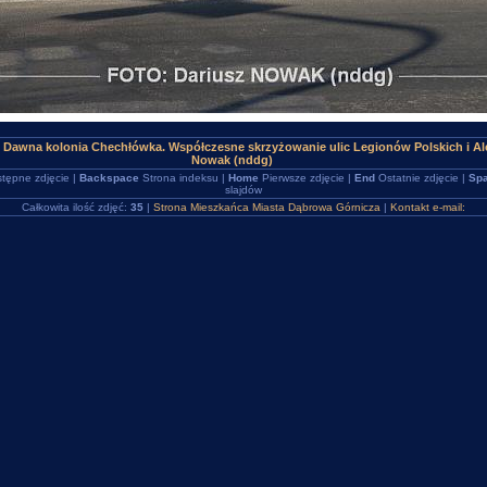
 Dawna kolonia Chechłówka. Współczesne skrzyżowanie ulic Legionów Polskich i Al
Nowak (nddg)
tępne zdjęcie |
Backspace
Strona indeksu |
Home
Pierwsze zdjęcie |
End
Ostatnie zdjęcie |
Spa
slajdów
Całkowita ilość zdjęć:
35
|
Strona Mieszkańca Miasta Dąbrowa Górnicza
|
Kontakt e-mail: