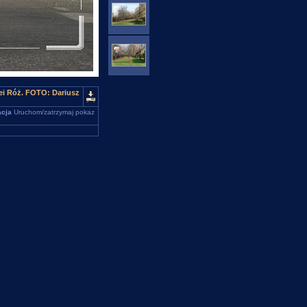
ei Róż. FOTO: Dariusz
cja
Uruchom/zatrzymaj pokaz