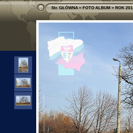
Str. GŁÓWNA
»
FOTO ALBUM
»
ROK 201