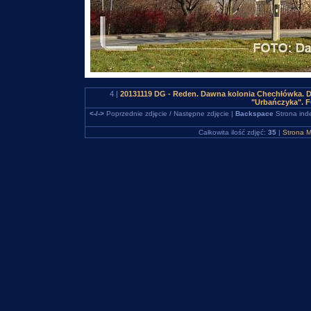
4 |
20131119 DG - Reden. Dawna kolonia Chechłówka. D
"Urbańczyka". 
<-/->
Poprzednie zdjęcie / Następne zdjęcie |
Backspace
Strona ind
Całkowita ilość zdjęć:
35
|
Strona M