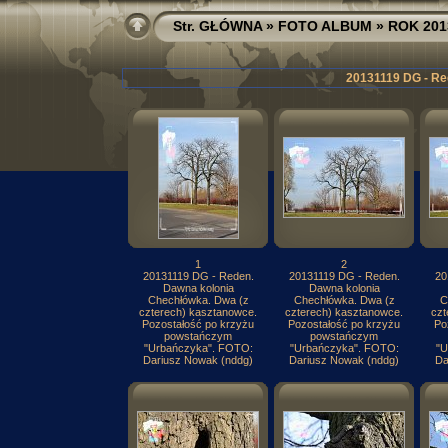
Str. GŁÓWNA
»
FOTO ALBUM
»
ROK 201
20131119 DG - Re
1
2
20131119 DG - Reden.
20131119 DG - Reden.
20
Dawna kolonia
Dawna kolonia
Chechłówka. Dwa (z
Chechłówka. Dwa (z
C
czterech) kasztanowce.
czterech) kasztanowce.
czt
Pozostałość po krzyżu
Pozostałość po krzyżu
Po
powstańczym
powstańczym
"Urbańczyka". FOTO:
"Urbańczyka". FOTO:
"U
Dariusz Nowak (nddg)
Dariusz Nowak (nddg)
Da