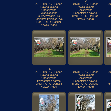
21
22
20131119 DG - Reden.
20131119 DG - Reden.
20
Dawna kolonia
Dawna kolonia
Chechłówka.
Chechłówka.
Współczesne
Pozostałość dawnej
P
skrzyżowanie ulic
drogi. FOTO: Dariusz
dr
Legionów Polskich i Alei
Nowak (nddg)
Róż. FOTO: Dariusz
Nowak (nddg)
26
27
20131119 DG - Reden.
20131119 DG - Reden.
20
Dawna kolonia
Dawna kolonia
Chechłówka.
Chechłówka.
Pozostałość dawnej
Pozostałość dawnej
P
drogi. FOTO: Dariusz
drogi. FOTO: Dariusz
dr
Nowak (nddg)
Nowak (nddg)