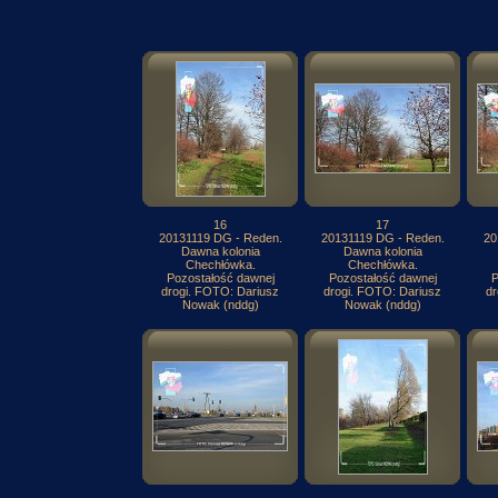
16
17
20131119 DG - Reden.
20131119 DG - Reden.
20
Dawna kolonia
Dawna kolonia
Chechłówka.
Chechłówka.
Pozostałość dawnej
Pozostałość dawnej
P
drogi. FOTO: Dariusz
drogi. FOTO: Dariusz
dr
Nowak (nddg)
Nowak (nddg)