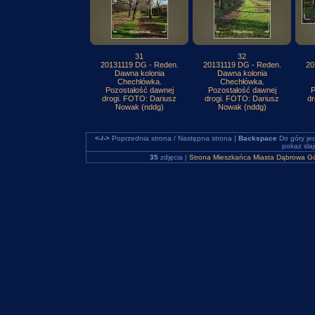
31
32
20131119 DG - Reden.
20131119 DG - Reden.
20
Dawna kolonia
Dawna kolonia
Chechłówka.
Chechłówka.
Pozostałość dawnej
Pozostałość dawnej
P
drogi. FOTO: Dariusz
drogi. FOTO: Dariusz
dr
Nowak (nddg)
Nowak (nddg)
<-/->
Poprzednia strona / Następna strona |
Backspace
Do góry je
pokaz sla
35
zdjęcia |
Strona Mieszkańca Miasta Dąbrowa Gó