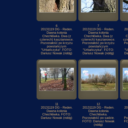
6
7
20131119 DG - Reden.
20131119 DG - Reden.
20
Dawna kolonia
Dawna kolonia
Chechłówka. Dwa (z
Chechłówka. Dwa (z
C
czterech) kasztanowce.
czterech) kasztanowce.
czt
Pozostałość po krzyżu
Pozostałość po krzyżu
Po
powstańczym
powstańczym
"Urbańczyka". FOTO:
"Urbańczyka". FOTO:
"U
Dariusz Nowak (nddg)
Dariusz Nowak (nddg)
Da
11
12
20131119 DG - Reden.
20131119 DG - Reden.
20
Dawna kolonia
Dawna kolonia
Chechłówka. FOTO:
Chechłówka.
Dariusz Nowak (nddg)
Pozostałość po sadzie.
Po
FOTO: Dariusz Nowak
FO
(nddg)