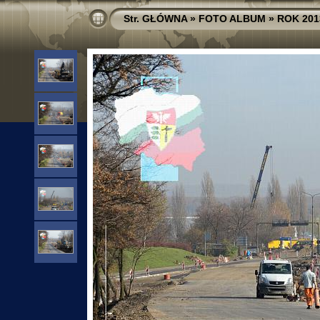
Str. GŁÓWNA
»
FOTO ALBUM
»
ROK 201