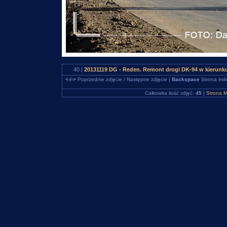
40 |
20131119 DG - Reden. Remont drogi DK-94 w kierunk
<-/->
Poprzednie zdjęcie / Następne zdjęcie |
Backspace
Strona ind
Całkowita ilość zdjęć:
45
|
Strona M